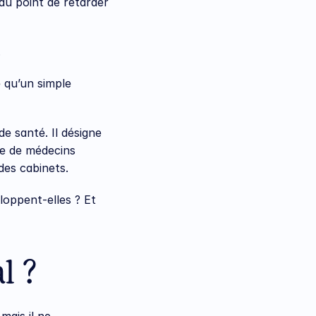
au point de retarder 
.
 qu’un simple 
e santé. Il désigne 
e de médecins 
des cabinets.
oppent-elles ? Et 
l ?