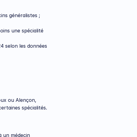
environ 5,7 % de la population française vit dans une zone sous-dotée en médecins généralistes ; 
ins une spécialité 
24 selon les données 
ux ou Alençon, 
ertaines spécialités.
 à un médecin 