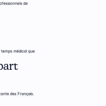
fessionnels de 
u temps médical que 
art 
tante des Français.