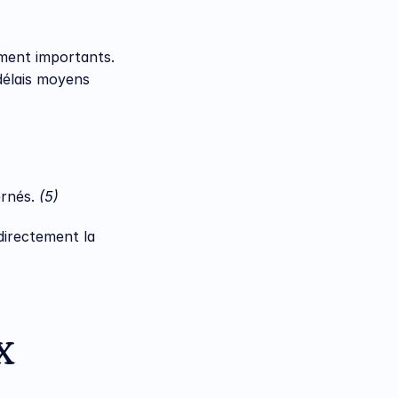
ement importants. 
délais moyens 
rnés. 
(5)
irectement la 
 