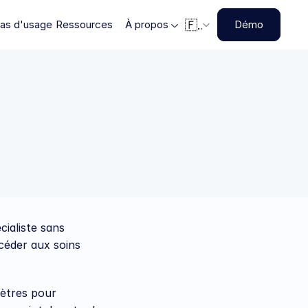
Select Language
Select Language
🇫🇷
🇫🇷
as d'usage
as d'usage
Ressources
Ressources
À propos
À propos
Démo
Démo
aliste sans 
céder aux soins 
ètres pour 