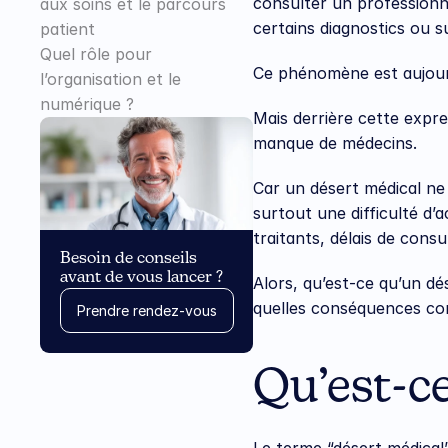
consulter un professionne
aux soins et le parcours 
certains diagnostics ou s
patient
Quel rôle pour 
Ce phénomène est aujourd
l’organisation et le 
numérique ?
Mais derrière cette expre
manque de médecins.
Car un désert médical ne 
surtout une difficulté d’
traitants, délais de consu
Besoin de conseils 
avant de vous lancer ?
Alors, qu’est-ce qu’un dé
quelles conséquences con
Prendre rendez-vous
Qu’est-c