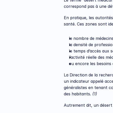
Le terme “désert médical” 
correspond pas à une défin
En pratique, les autorité
santé. Ces zones sont ide
le nombre de médecins 
la densité de professio
le temps d’accès aux so
l’activité réelle des m
ou encore les besoins 
La Direction de la recher
un indicateur appelé acces
généralistes en tenant co
des habitants. 
(1)
Autrement dit, un déser