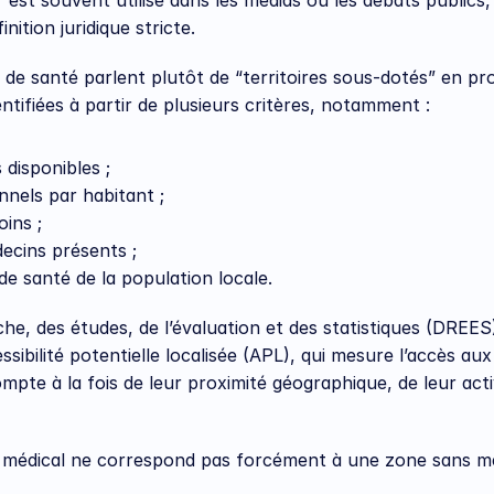
est souvent utilisé dans les médias ou les débats publics, m
ition juridique stricte.
s de santé parlent plutôt de “territoires sous-dotés” en pro
ntifiées à partir de plusieurs critères, notamment :
disponibles ;
nnels par habitant ;
ins ;
édecins présents ;
de santé de la population locale.
che, des études, de l’évaluation et des statistiques (DREES
sibilité potentielle localisée (APL), qui mesure l’accès aux
mpte à la fois de leur proximité géographique, de leur activ
t médical ne correspond pas forcément à une zone sans m