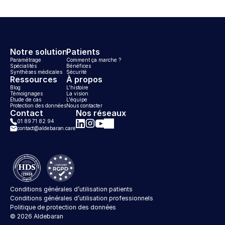
Notre solution
Patients
Paramétrage
Comment ça marche ? 
Spécialités
Bénéfices
Synthèses médicales
Sécurité
Ressources
À propos
Blog
L'histoire
Témoignages
La vision
Étude de cas
L'équipe
Protection des données
Nous contacter
Contact
Nos réseaux
01 89 71 82 94
contact@aldebaran.care
Aldebaran sur Instagram
Aldebaran sur LinkedIn
Aldebaran sur Facebook
Aldebaran sur YouTube
Conditions générales d’utilisation patients
Conditions générales d’utilisation professionnels
Politique de protection des données
© 2026 Aldebaran