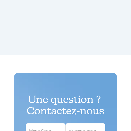
Sylvie Schwartz
A
Patiente
Pa
Une question ? 
Contactez-nous