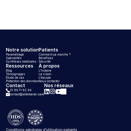
Notre solution
Patients
Paramétrage
Comment ça marche ? 
Spécialités
Bénéfices
Synthèses médicales
Sécurité
Ressources
À propos
Blog
L'histoire
Témoignages
La vision
Étude de cas
L'équipe
Protection des données
Nous contacter
Contact
Nos réseaux
01 89 71 82 94
contact@aldebaran.care
Aldebaran sur Instagram
Aldebaran sur LinkedIn
Aldebaran sur Facebook
Aldebaran sur YouTube
Conditions générales d’utilisation patients